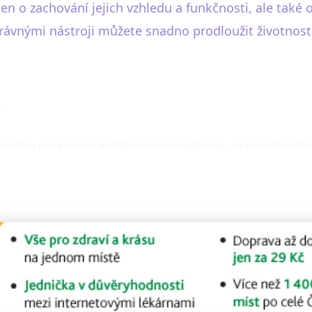
jen o zachování jejich vzhledu a funkčnosti, ale také
ávnými nástroji můžete snadno prodloužit životnost va
ů
dobou péči o domácí spotřebiče a osobní elektroniku. Ve svých článcích rád s