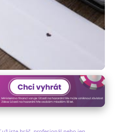
te je jako nové!
už jste hráč, profesionál nebo jen