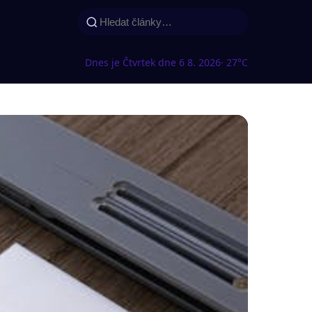
Dnes je Čtvrtek dne 6 8. 2026
· 27°C