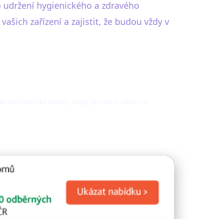
 o udržení hygienického a zdravého
šich zařízení a zajistit, že budou vždy v
dílí praktické návody a tipy, jak udržet zařízení v