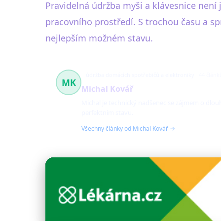
Pravidelná údržba myši a klávesnice není 
pracovního prostředí. S trochou času a spr
nejlepším možném stavu.
údržba domácích spotřebičů a elektroniky
44 článk
MK
Michal Kovář
Michal je technický nadšenec se zájmem o dlouho
perfektním stavu.
Všechny články od Michal Kovář →