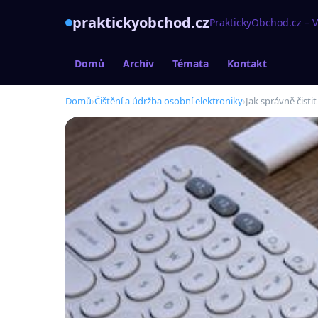
praktickyobchod.cz
PraktickyObchod.cz – 
Domů
Archiv
Témata
Kontakt
Domů
›
Čištění a údržba osobní elektroniky
›
Jak správně čistit