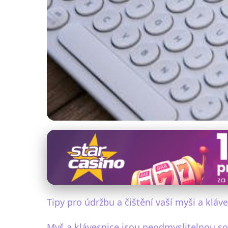
Čištění a údržba osobní elektroniky
Jak správně čistit
7. 2. 2026
· 4 min čtení · Autor: Michal Kovář
Tipy pro údržbu a čištění vaší myši a kláv
Myš a klávesnice jsou neodmyslitelnou sou