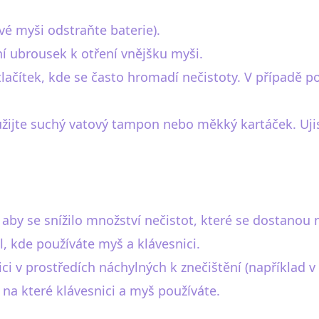
é myši odstraňte baterie).
ní ubrousek k otření vnějšku myši.
tlačítek, kde se často hromadí nečistoty. V případě
užijte suchý vatový tampon nebo měkký kartáček. Uji
 aby se snížilo množství nečistot, které se dostanou n
l, kde používáte myš a klávesnici.
ci v prostředích náchylných k znečištění (například v 
 na které klávesnici a myš používáte.