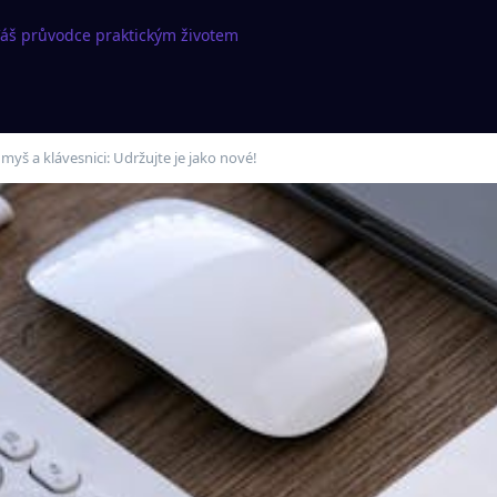
Váš průvodce praktickým životem
 myš a klávesnici: Udržujte je jako nové!