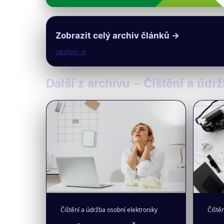
Zobrazit celý archiv článků →
/archiv/ →
Další z archivu – Čištění a údr
Čištění a údržba osobní elektroniky
Čištěn