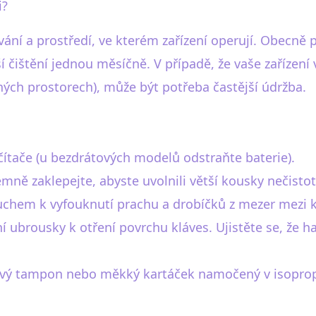
i?
ívání a prostředí, ve kterém zařízení operují. Obecně 
 čištění jednou měsíčně. V případě, že vaše zařízení
ných prostorech), může být potřeba častější údržba.
čítače (u bezdrátových modelů odstraňte baterie).
mně zaklepejte, abyste uvolnili větší kousky nečistot
uchem k vyfouknutí prachu a drobíčků z mezer mezi 
í ubrousky k otření povrchu kláves. Ujistěte se, že ha
tový tampon nebo měkký kartáček namočený v isopropy