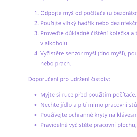
Odpojte myš od počítače (u bezdrátov
Použijte vlhký hadřík nebo dezinfekč
Proveďte důkladné čištění kolečka a 
v alkoholu.
Vyčistěte senzor myši (dno myši), po
nebo prach.
Doporučení pro udržení čistoty:
Myjte si ruce před použitím počítače,
Nechte jídlo a pití mimo pracovní stů
Používejte ochranné kryty na klávesni
Pravidelně vyčistěte pracovní plochu,