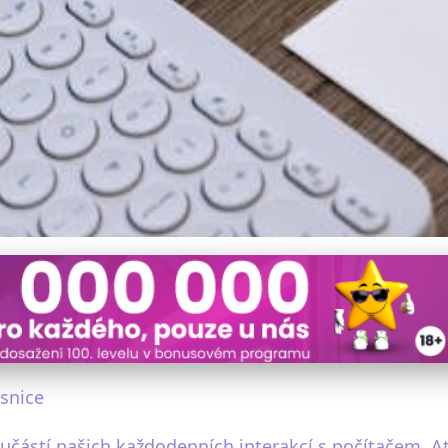
 myš a klávesnici: Udržuj
esnice
částí našich každodenních interakcí s počítačem. Ať 