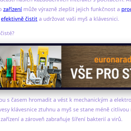
to
zařízení
může výrazně zlepšit jejich funkčnost a
pro
k
efektivně čistit
a udržovat vaši myš a klávesnici.
čisté?
mohou s časem hromadit a vést k mechanickým a elektr
esy klávesnice ztuhnu a myš se stane méně citlivou
řízení a zároveň zabraňuje šíření bakterií a virů.