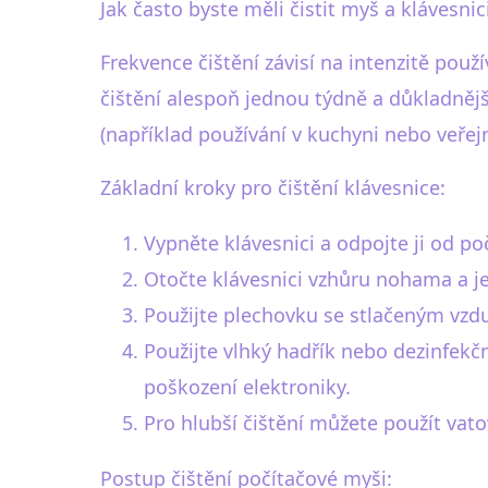
Jak často byste měli čistit myš a klávesnic
Frekvence čištění závisí na intenzitě použ
čištění alespoň jednou týdně a důkladnější
(například používání v kuchyni nebo veřej
Základní kroky pro čištění klávesnice:
Vypněte klávesnici a odpojte ji od po
Otočte klávesnici vzhůru nohama a je
Použijte plechovku se stlačeným vzd
Použijte vlhký hadřík nebo dezinfekčn
poškození elektroniky.
Pro hlubší čištění můžete použít va
Postup čištění počítačové myši: