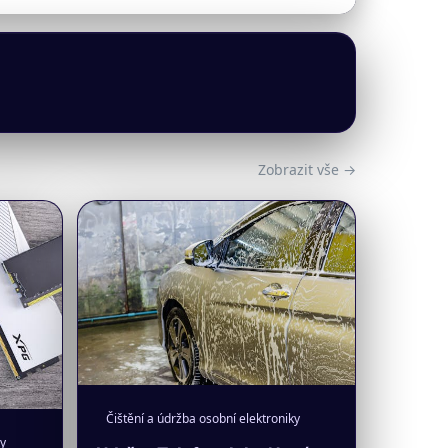
Zobrazit vše →
Čištění a údržba osobní elektroniky
ky