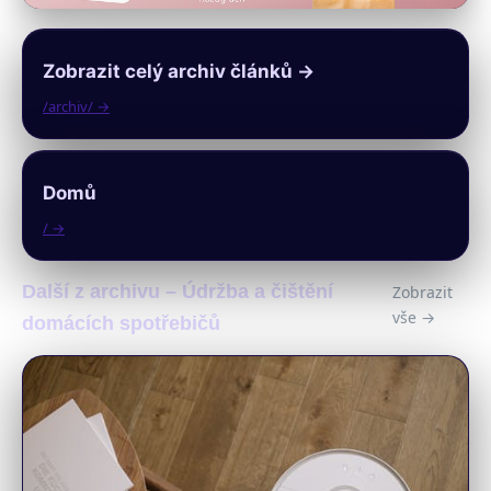
Zobrazit celý archiv článků →
/archiv/ →
Domů
/ →
Další z archivu – Údržba a čištění
Zobrazit
vše →
domácích spotřebičů