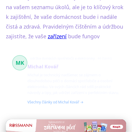
na vašem seznamu úkolů, ale je to klíčový krok
k zajištění, že vaše domácnost bude i nadále
čistá a zdravá. Pravidelným čištěním a údržbou
zajistíte, že vaše
zařízení
bude fungov
údržba domácích spotřebičů a elektroniky
44 článků
MK
Michal Kovář
Michal je technický nadšenec se zájmem o
dlouhodobou péči o domácí spotřebiče a osobní
elektroniku. Ve svých článcích rád sdílí praktické
návody a tipy, jak udržet zařízení v perfektním stavu.
Všechny články od Michal Kovář →