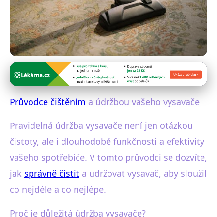
Údržba a čištění domácích spotřebičů
Jak správně čistit vysavač pro
Průvodce čištěním
a údržbou vašeho vysavače
dlouhou životnost a výkon?
Pravidelná údržba vysavače není jen otázkou
8. 2. 2026
· 4 min čtení · Autor: Michal Kovář
čistoty, ale i dlouhodobé funkčnosti a efektivity
vašeho spotřebiče. V tomto průvodci se dozvíte,
jak
správně čistit
a udržovat vysavač, aby sloužil
co nejdéle a co nejlépe.
Proč je důležitá údržba vysavače?