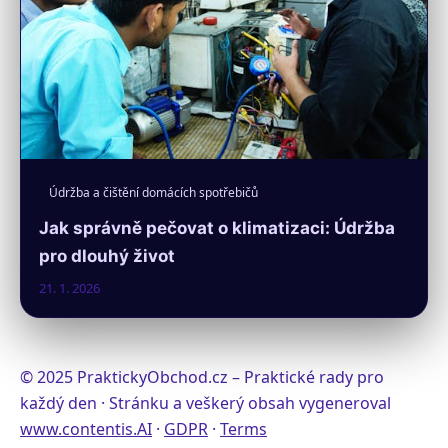
Údržba a čištění domácích spotřebičů
Jak správně pečovat o klimatizaci: Údržba
pro dlouhý život
21. 1. 2026
© 2025 PraktickyObchod.cz – Praktické rady pro
každý den · Stránku a veškerý obsah vygeneroval
www.contentis.AI
·
GDPR
·
Terms