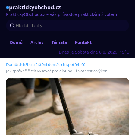
praktickyobchod.cz
PraktickyObchod.cz – Váš průvodce praktickým životem
Domů
Archiv
Témata
Kontakt
Dnes je Sobota dne 8 8. 2026
· 15°C
Domů
›
Údržba a čištění domácích spotřebičů
›
Jak správně čistit vysavač pro dlouhou životnost a výkon?