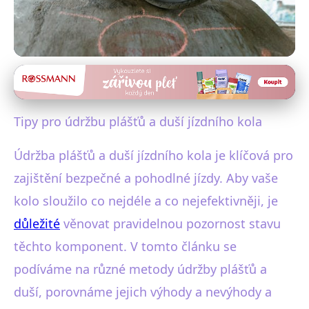
Údržba a péče o vozidla
Jak správně pečovat o pláště a
Tipy pro údržbu plášťů a duší jízdního kola
duše kola: Efektivní tipy pro
Údržba plášťů a duší jízdního kola je klíčová pro
cyklisty
zajištění bezpečné a pohodlné jízdy. Aby vaše
28. 10. 2025
· 4 min čtení · Autor: Ondřej Mareček
kolo sloužilo co nejdéle a co nejefektivněji, je
důležité
věnovat pravidelnou pozornost stavu
těchto komponent. V tomto článku se
podíváme na různé metody údržby plášťů a
duší, porovnáme jejich výhody a nevýhody a