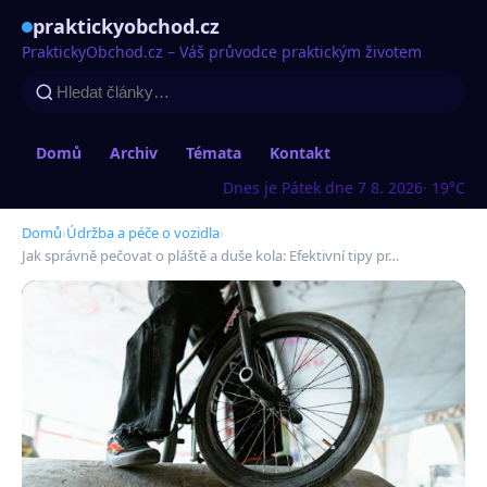
praktickyobchod.cz
PraktickyObchod.cz – Váš průvodce praktickým životem
Domů
Archiv
Témata
Kontakt
Dnes je Pátek dne 7 8. 2026
· 19°C
Domů
›
Údržba a péče o vozidla
›
Jak správně pečovat o pláště a duše kola: Efektivní tipy pr…