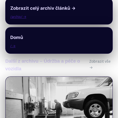
Zobrazit celý archiv článků →
/archiv/ →
Domů
/ →
Další z archivu – Údržba a péče o
Zobrazit vše
→
vozidla