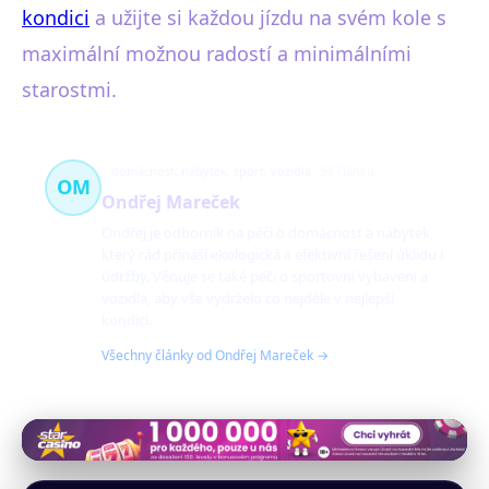
kondici
a užijte si každou jízdu na svém kole s
maximální možnou radostí a minimálními
starostmi.
domácnost, nábytek, sport, vozidla
59 článků
OM
Ondřej Mareček
Ondřej je odborník na péči o domácnost a nábytek,
který rád přináší ekologická a efektivní řešení úklidu i
údržby. Věnuje se také péči o sportovní vybavení a
vozidla, aby vše vydrželo co nejdéle v nejlepší
kondici.
Všechny články od Ondřej Mareček →