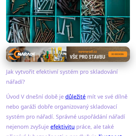
Údržba a skladování nářadí
Organizujte nářadí efektivně:
Jak vytvořit efektivní systém pro skladování
Nejlepší skladovací systémy
nářadí?
2023
Úvod V dnešní době je
důležité
mít ve své dílně
10. 9. 2025
· 4 min čtení · Autor: Lenka Fialová
nebo garáži dobře organizovaný skladovací
systém pro nářadí. Správné uspořádání nářadí
nejenom zvyšuje
efektivitu
práce, ale také