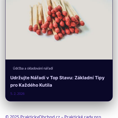
Údržba a skladování nářadí
Udržujte Nářadí v Top Stavu: Základní Tipy
pro Každého Kutila
5. 2. 2026
© 2025 PraktickyObchod.cz – Praktické rady pro