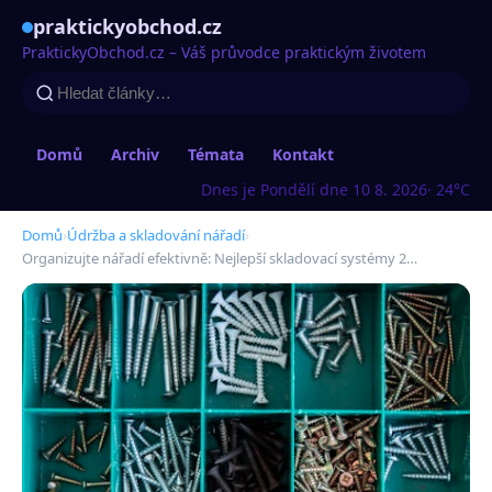
praktickyobchod.cz
PraktickyObchod.cz – Váš průvodce praktickým životem
Domů
Archiv
Témata
Kontakt
Dnes je Pondělí dne 10 8. 2026
· 24°C
Domů
›
Údržba a skladování nářadí
›
Organizujte nářadí efektivně: Nejlepší skladovací systémy 2…