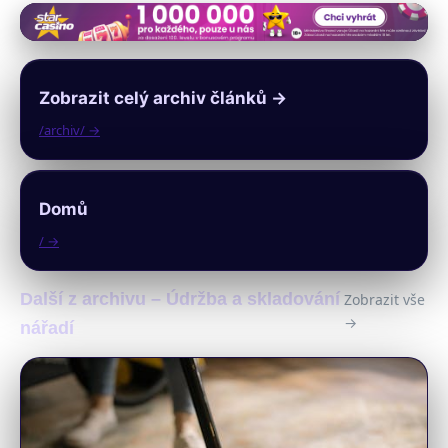
Zobrazit celý archiv článků →
/archiv/ →
Domů
/ →
Další z archivu – Údržba a skladování
Zobrazit vše
→
nářadí