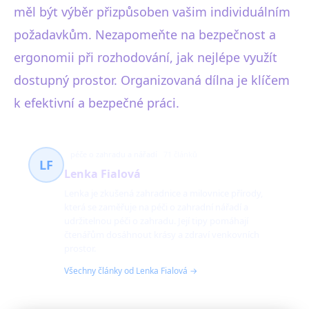
měl být výběr přizpůsoben vašim individuálním
požadavkům. Nezapomeňte na bezpečnost a
ergonomii při rozhodování, jak nejlépe využít
dostupný prostor. Organizovaná dílna je klíčem
k efektivní a bezpečné práci.
péče o zahradu a nářadí
71 článků
LF
Lenka Fialová
Lenka je zkušená zahradnice a milovnice přírody,
která se zaměřuje na péči o zahradní nářadí a
udržitelnou péči o zahradu. Její tipy pomáhají
čtenářům dosáhnout krásy a zdraví venkovních
prostor.
Všechny články od Lenka Fialová →