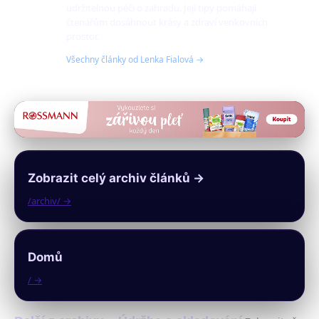
udržitelnou péči o zahradu. Její tipy pomáhají
čtenářům dosáhnout krásy a zdraví venkovních
prostor.
Všechny články od Lenka Fialová →
Zobrazit celý archiv článků →
/archiv/ →
Domů
/ →