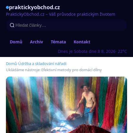
praktickyobchod.cz
PraktickyObchod.cz – Váš průvodce praktickým životem
Domů
Archiv
Témata
Kontakt
Dnes je Sobota dne 8 8. 2026
· 22°C
Domů
›
Údržba a skladování nářadí
›
Ukládáme nástroje: Efektivní metody pro domácí dílny