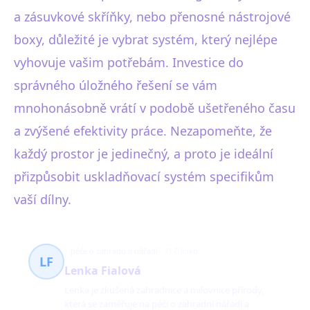
a zásuvkové skříňky, nebo přenosné nástrojové
boxy, důležité je vybrat systém, který nejlépe
vyhovuje vašim potřebám. Investice do
správného úložného řešení se vám
mnohonásobně vrátí v podobě ušetřeného času
a zvýšené efektivity práce. Nezapomeňte, že
každý prostor je jedinečný, a proto je ideální
přizpůsobit uskladňovací systém specifikům
vaší dílny.
péče o zahradu a nářadí
71 článků
LF
Lenka Fialová
Lenka je zkušená zahradnice a milovnice přírody,
která se zaměřuje na péči o zahradní nářadí a