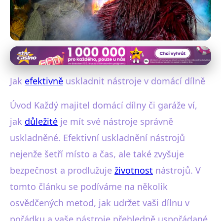
Údržba a skladování nářadí
Ukládáme nástroje: Efektivní
Jak
efektivně
uskladnit nástroje v domácí dílně
metody pro domácí dílny
Úvod Každý majitel domácí dílny či garáže ví,
6. 8. 2025
· 3 min čtení · Autor: Lenka Fialová
jak
důležité
je mít své nástroje správně
uskladněné. Efektivní uskladnění nástrojů
nejenže šetří místo a čas, ale také zvyšuje
bezpečnost a prodlužuje
životnost
nástrojů. V
tomto článku se podíváme na několik
osvědčených metod, jak udržet vaši dílnu v
pořádku a vaše nástroje přehledně uspořádané.