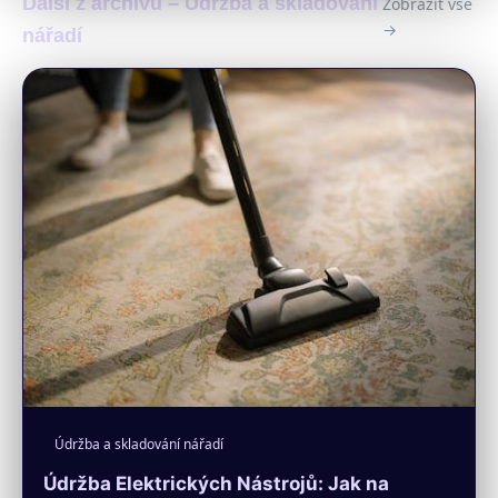
Další z archivu – Údržba a skladování
Zobrazit vše
→
nářadí
Údržba a skladování nářadí
Údržba Elektrických Nástrojů: Jak na