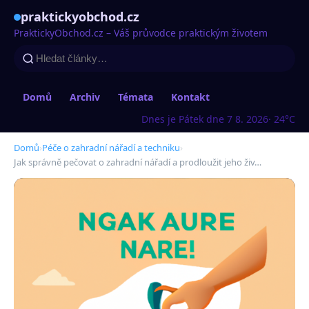
praktickyobchod.cz
PraktickyObchod.cz – Váš průvodce praktickým životem
Domů
Archiv
Témata
Kontakt
Dnes je Pátek dne 7 8. 2026
· 24°C
Domů
›
Péče o zahradní nářadí a techniku
›
Jak správně pečovat o zahradní nářadí a prodloužit jeho živ…