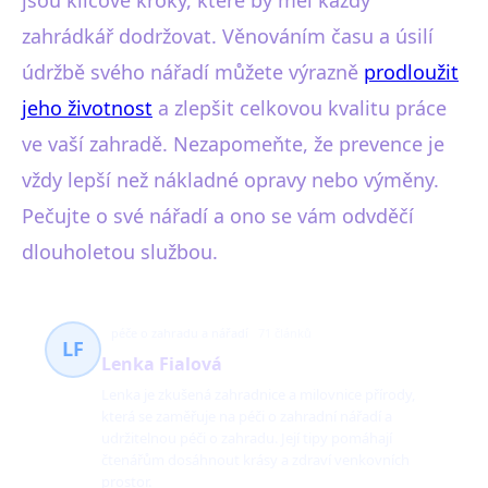
zahrádkář dodržovat. Věnováním času a úsilí
údržbě svého nářadí můžete výrazně
prodloužit
jeho životnost
a zlepšit celkovou kvalitu práce
ve vaší zahradě. Nezapomeňte, že prevence je
vždy lepší než nákladné opravy nebo výměny.
Pečujte o své nářadí a ono se vám odvděčí
dlouholetou službou.
péče o zahradu a nářadí
71 článků
LF
Lenka Fialová
Lenka je zkušená zahradnice a milovnice přírody,
která se zaměřuje na péči o zahradní nářadí a
udržitelnou péči o zahradu. Její tipy pomáhají
čtenářům dosáhnout krásy a zdraví venkovních
prostor.