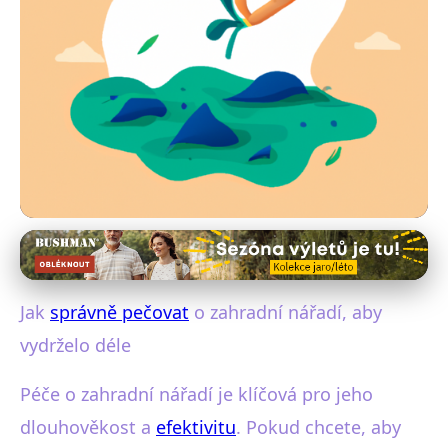
Péče o zahradní nářadí a techniku
Jak správně pečovat o
Jak
správně pečovat
o zahradní nářadí, aby
zahradní nářadí a prodloužit
vydrželo déle
jeho životnost
Péče o zahradní nářadí je klíčová pro jeho
30. 5. 2025
· 4 min čtení · Autor: Lenka Fialová
dlouhověkost a
efektivitu
. Pokud chcete, aby