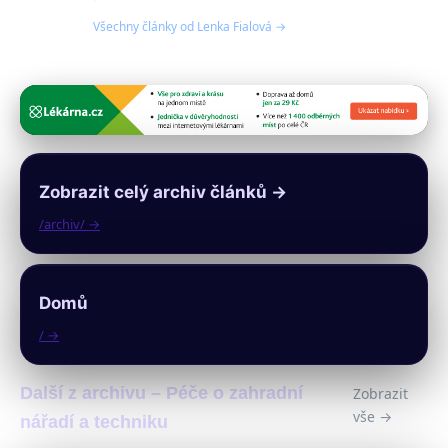
Všechny články od Lenka Fialová →
Zobrazit celý archiv článků →
/archiv/ →
Domů
/ →
Další z archivu – Péče o zahradní
Zobrazit
vše →
nářadí a techniku