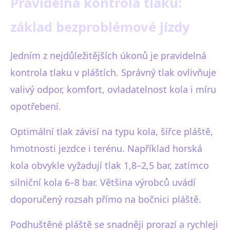
Pravidelná kontrola tlaku:
základ bezproblémové jízdy
Jedním z nejdůležitějších úkonů je pravidelná
kontrola tlaku v pláštích. Správný tlak ovlivňuje
valivý odpor, komfort, ovladatelnost kola i míru
opotřebení.
Optimální tlak závisí na typu kola, šířce pláště,
hmotnosti jezdce i terénu. Například horská
kola obvykle vyžadují tlak 1,8–2,5 bar, zatímco
silniční kola 6–8 bar. Většina výrobců uvádí
doporučený rozsah přímo na bočnici pláště.
Podhuštěné pláště se snadněji prorazí a rychleji