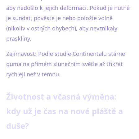
aby nedošlo k jejich deformaci. Pokud je nutné
je sundat, pověste je nebo položte volně
(nikoliv v ostrých ohybech), aby nevznikaly
praskliny.
Zajímavost: Podle studie Continentalu stárne
guma na přímém slunečním světle až třikrát
rychleji než v temnu.
Životnost a včasná výměna:
kdy už je čas na nové pláště a
duše?