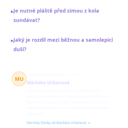
Je nutné pláště před zimou z kola
▸
sundávat?
Jaký je rozdíl mezi běžnou a samolepicí
▸
duší?
elektronika, sport, rodina
24 článků
MU
Markéta Urbanová
Markéta je expertka na péči o elektroniku a
sportovní vybavení, která propojuje technologii s
aktivním životním stylem. Věnuje se také údržbě
hraček a dětských prostor pro bezpečné rodinné
prostředí.
Všechny články od Markéta Urbanová →