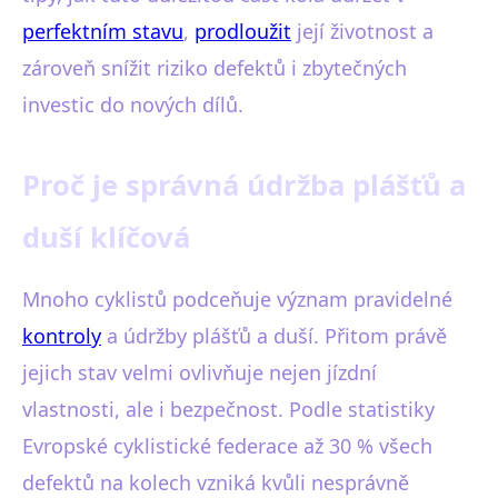
perfektním stavu
,
prodloužit
její životnost a
zároveň snížit riziko defektů i zbytečných
investic do nových dílů.
Proč je správná údržba plášťů a
duší klíčová
Mnoho cyklistů podceňuje význam pravidelné
kontroly
a údržby plášťů a duší. Přitom právě
jejich stav velmi ovlivňuje nejen jízdní
vlastnosti, ale i bezpečnost. Podle statistiky
Evropské cyklistické federace až 30 % všech
defektů na kolech vzniká kvůli nesprávně