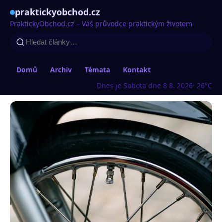
praktickyobchod.cz
PraktickyObchod.cz – Váš průvodce praktickým životem
Domů
Archiv
Témata
Kontakt
Dnes je Sobota dne 8 8. 2026
· 26°C