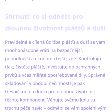
Shrnutí: co si odnést pro
dlouhou životnost plášťů a duší
Pravidelná a cílená údržba plášťů a duší se vám
mnohonásobně vrátí na bezpečnější,
pohodlnější a ekonomičtější jízdě. Kontrolujte
tlak, čistěte pláště, investujte do ochranných
prvků a včas měňte opotřebované díly. Správné
skladování v období nečinnosti je pak
třešničkou na dortu pro dlouhou životnost
těchto komponent. Věnujte svému kolu tu
trochu péče navíc – odmění se vám spolehlivým