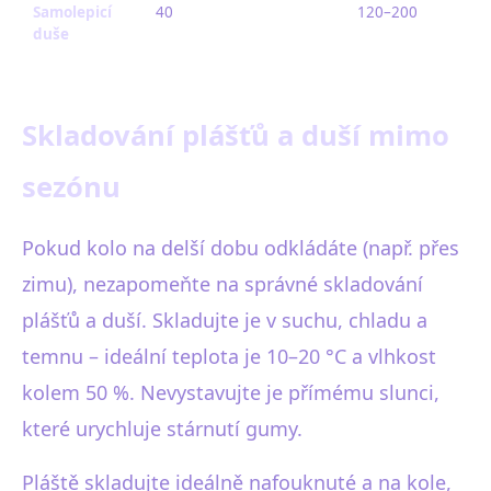
Samolepicí
40
120–200
duše
Skladování plášťů a duší mimo
sezónu
Pokud kolo na delší dobu odkládáte (např. přes
zimu), nezapomeňte na správné skladování
plášťů a duší. Skladujte je v suchu, chladu a
temnu – ideální teplota je 10–20 °C a vlhkost
kolem 50 %. Nevystavujte je přímému slunci,
které urychluje stárnutí gumy.
Pláště skladujte ideálně nafouknuté a na kole,