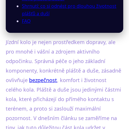
Shrnutí: co si odnést pro dlouhou životnost
plášťů a duší
FAQ
Jízdní kolo je nejen prostředkem dopravy, ale
pro mnohé i vášní a zdrojem aktivního
odpočinku. Správná péče o jeho základní
komponenty, konkrétně pláště a duše, zásadně
ovlivňuje
bezpečnost
, komfort i životnost
celého kola. Pláště a duše jsou jedinými částmi
kola, které přicházejí do přímého kontaktu s
terénem, a proto si zaslouží maximální
pozornost. V dnešním článku se zaměříme na
tipy, jak tuto důležitou část kola udržet v