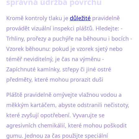
správná údržba povrchu
Kromě kontroly tlaku je
důležité
pravidelně
provádět vizuální inspekci plášťů. Hledejte: -
Trhliny, prořezy a puchýře na běhounu i bocích -
Vzorek běhounu: pokud je vzorek sjetý nebo
téměř neviditelný, je čas na výměnu -
Zapíchnuté kamínky, střepy či jiné ostré
předměty, které mohou prorazit duši
Pláště pravidelně omývejte vlažnou vodou a
měkkým kartáčem, abyste odstranili nečistoty,
které zvyšují opotřebení. Vyvarujte se
agresivních chemikálií, které mohou poškodit
gumu. Jednou za čas použijte speciální