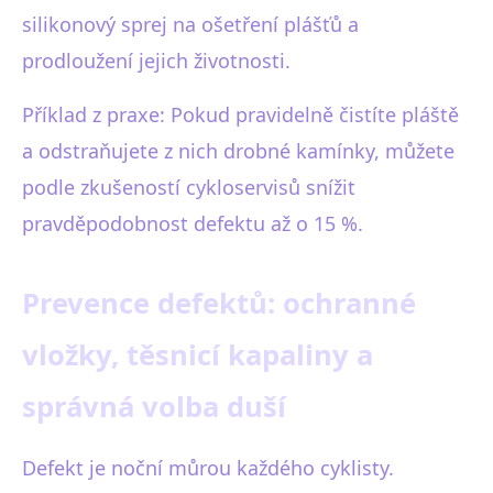
silikonový sprej na ošetření plášťů a
prodloužení jejich životnosti.
Příklad z praxe: Pokud pravidelně čistíte pláště
a odstraňujete z nich drobné kamínky, můžete
podle zkušeností cykloservisů snížit
pravděpodobnost defektu až o 15 %.
Prevence defektů: ochranné
vložky, těsnicí kapaliny a
správná volba duší
Defekt je noční můrou každého cyklisty.