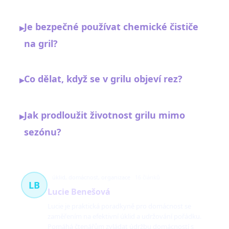
Je bezpečné používat chemické čističe
▸
na gril?
Co dělat, když se v grilu objeví rez?
▸
Jak prodloužit životnost grilu mimo
▸
sezónu?
úklid, domácnost, organizace
16 článků
LB
Lucie Benešová
Lucie je praktická poradkyně pro domácnost se
zaměřením na efektivní úklid a udržování pořádku.
Pomáhá čtenářům zvládat údržbu domácností s