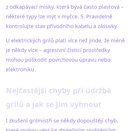
z odkapávací misky, která bývá často plastová –
některé typy lze mýt v myčce. 5. Pravidelně
kontrolujte stav přívodního kabelu a zásuvky.
U elektrických grilů platí více než jinde, že méně
je někdy více – agresivní čisticí prostředky
mohou poškodit povrchovou úpravu nebo
elektroniku.
Nejčastější chyby při údržbě
grilů a jak se jim vyhnout
I zkušení grilmistři se někdy dopouštějí chyb,
které mohou vést ke zbytečným problémům.