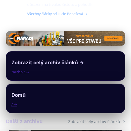
důrazem na trvalou čistotu a pohodlí.
Všechny články od Lucie Benešová →
Zobrazit celý archiv článků →
/archiv/ →
Domů
/ →
Další z archivu
Zobrazit celý archiv článků →