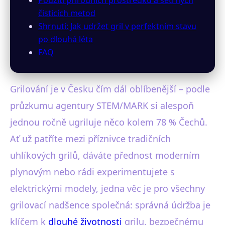
čisticích metod
Shrnutí: Jak udržet gril v perfektním stavu
po dlouhá léta
FAQ
Grilování je v Česku čím dál oblíbenější – podle
průzkumu agentury STEM/MARK si alespoň
jednou ročně ugriluje něco kolem 78 % Čechů.
Ať už patříte mezi příznivce tradičních
uhlíkových grilů, dáváte přednost moderním
plynovým nebo rádi experimentujete s
elektrickými modely, jedna věc je pro všechny
grilovací nadšence společná: správná údržba je
klíčem k
dlouhé životnosti
grilu, bezpečnému