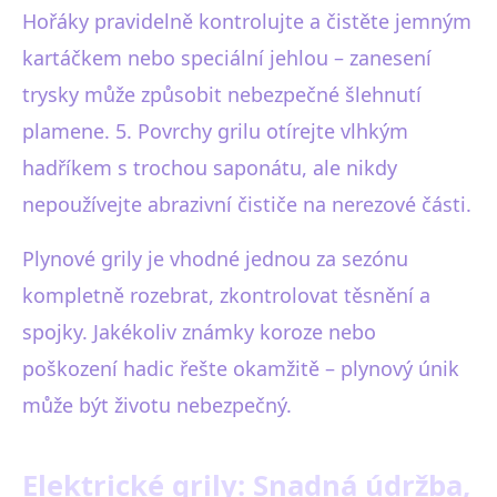
Hořáky pravidelně kontrolujte a čistěte jemným
kartáčkem nebo speciální jehlou – zanesení
trysky může způsobit nebezpečné šlehnutí
plamene. 5. Povrchy grilu otírejte vlhkým
hadříkem s trochou saponátu, ale nikdy
nepoužívejte abrazivní čističe na nerezové části.
Plynové grily je vhodné jednou za sezónu
kompletně rozebrat, zkontrolovat těsnění a
spojky. Jakékoliv známky koroze nebo
poškození hadic řešte okamžitě – plynový únik
může být životu nebezpečný.
Elektrické grily: Snadná údržba,