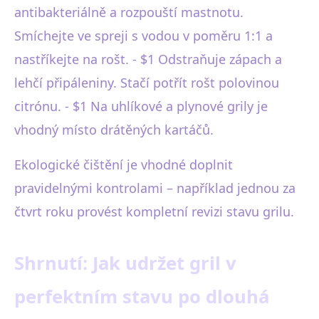
antibakteriálně a rozpouští mastnotu.
Smíchejte ve spreji s vodou v poměru 1:1 a
nastříkejte na rošt. - $1 Odstraňuje zápach a
lehčí připáleniny. Stačí potřít rošt polovinou
citrónu. - $1 Na uhlíkové a plynové grily je
vhodný místo drátěných kartáčů.
Ekologické čištění je vhodné doplnit
pravidelnými kontrolami – například jednou za
čtvrt roku provést kompletní revizi stavu grilu.
Shrnutí: Jak udržet gril v
perfektním stavu po dlouhá