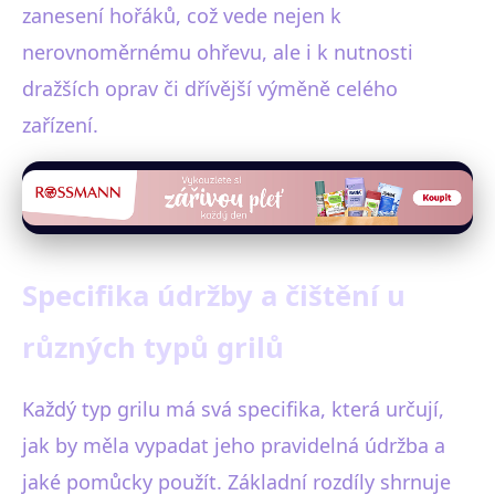
zanesení hořáků, což vede nejen k
nerovnoměrnému ohřevu, ale i k nutnosti
dražších oprav či dřívější výměně celého
zařízení.
Specifika údržby a čištění u
různých typů grilů
Každý typ grilu má svá specifika, která určují,
jak by měla vypadat jeho pravidelná údržba a
jaké pomůcky použít. Základní rozdíly shrnuje