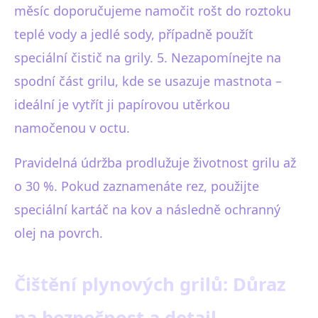
měsíc doporučujeme namočit rošt do roztoku
teplé vody a jedlé sody, případně použít
speciální čistič na grily. 5. Nezapomínejte na
spodní část grilu, kde se usazuje mastnota –
ideální je vytřít ji papírovou utěrkou
namočenou v octu.
Pravidelná údržba prodlužuje životnost grilu až
o 30 %. Pokud zaznamenáte rez, použijte
speciální kartáč na kov a následně ochranný
olej na povrch.
Čištění plynových grilů: Důraz
na bezpečnost a detail