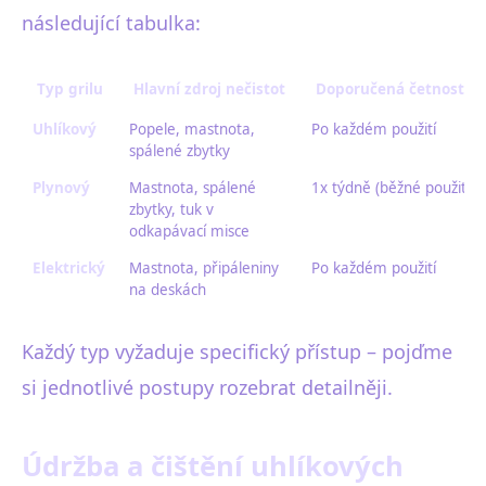
následující tabulka:
Typ grilu
Hlavní zdroj nečistot
Doporučená četnost či
Uhlíkový
Popele, mastnota,
Po každém použití
spálené zbytky
Plynový
Mastnota, spálené
1x týdně (běžné použití)
zbytky, tuk v
odkapávací misce
Elektrický
Mastnota, připáleniny
Po každém použití
na deskách
Každý typ vyžaduje specifický přístup – pojďme
si jednotlivé postupy rozebrat detailněji.
Údržba a čištění uhlíkových