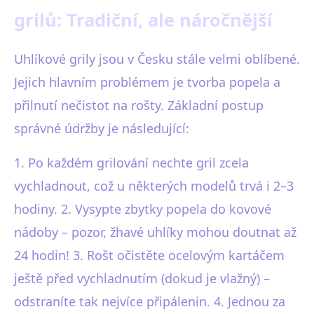
grilů: Tradiční, ale náročnější
Uhlíkové grily jsou v Česku stále velmi oblíbené.
Jejich hlavním problémem je tvorba popela a
přilnutí nečistot na rošty. Základní postup
správné údržby je následující:
1. Po každém grilování nechte gril zcela
vychladnout, což u některých modelů trvá i 2–3
hodiny. 2. Vysypte zbytky popela do kovové
nádoby – pozor, žhavé uhlíky mohou doutnat až
24 hodin! 3. Rošt očistěte ocelovým kartáčem
ještě před vychladnutím (dokud je vlažný) –
odstraníte tak nejvíce připálenin. 4. Jednou za