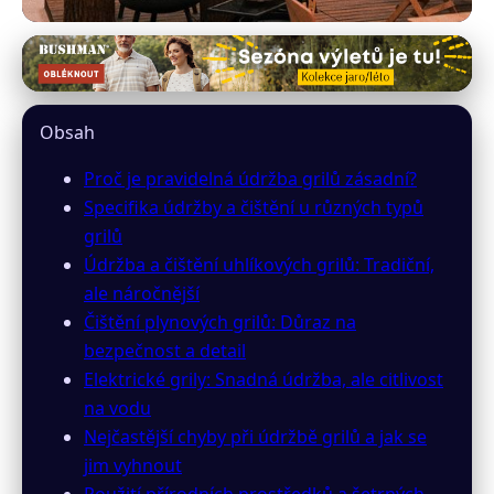
praktickyobchod.cz
Údržba Grilů: Kompletní
Obsah
Průvodce pro Dlouhodobou
Proč je pravidelná údržba grilů zásadní?
Funkčnost
Specifika údržby a čištění u různých typů
grilů
28. 6. 2026
· 10 min čtení · Autor: Lucie Benešová
Údržba a čištění uhlíkových grilů: Tradiční,
ale náročnější
Čištění plynových grilů: Důraz na
bezpečnost a detail
Elektrické grily: Snadná údržba, ale citlivost
na vodu
Nejčastější chyby při údržbě grilů a jak se
jim vyhnout
Použití přírodních prostředků a šetrných