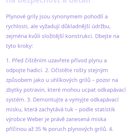
Plynové grily jsou synonymem pohodlí a
rychlosti, ale vyžadují důkladnější údržbu,
zejména kvůli složitější konstrukci. Dbejte na
tyto kroky:
1. Před čištěním uzavřete přívod plynu a
odpojte hadici. 2. Očistěte rošty stejným
způsobem jako u uhlíkových grilů – pozor na
zbytky potravin, které mohou ucpat odkapávací
systém. 3. Demontujte a vymyjte odkapávací
misku, která zachytává tuk – podle statistik
výrobce Weber je právě zanesená miska
příčinou až 35 % poruch plynových grilů. 4.