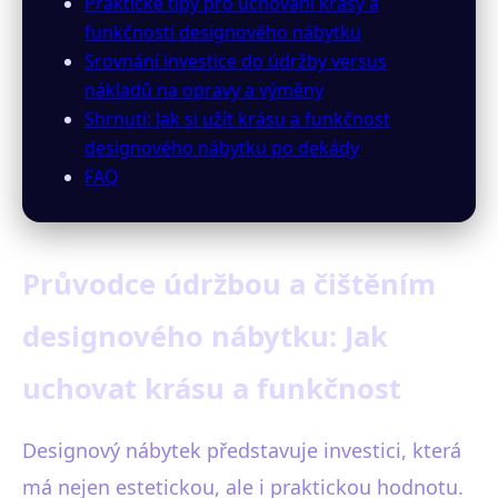
Praktické tipy pro uchování krásy a
funkčnosti designového nábytku
Srovnání investice do údržby versus
nákladů na opravy a výměny
Shrnutí: Jak si užít krásu a funkčnost
designového nábytku po dekády
FAQ
Průvodce údržbou a čištěním
designového nábytku: Jak
uchovat krásu a funkčnost
Designový nábytek představuje investici, která
má nejen estetickou, ale i praktickou hodnotu.