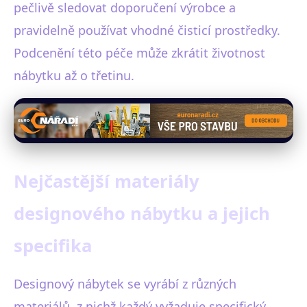
pečlivě sledovat doporučení výrobce a
pravidelně používat vhodné čisticí prostředky.
Podcenění této péče může zkrátit životnost
nábytku až o třetinu.
Nejčastější materiály
designového nábytku a jejich
specifika
Designový nábytek se vyrábí z různých
materiálů, z nichž každý vyžaduje specifický