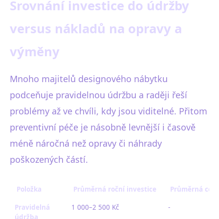
Srovnání investice do údržby
versus nákladů na opravy a
výměny
Mnoho majitelů designového nábytku
podceňuje pravidelnou údržbu a raději řeší
problémy až ve chvíli, kdy jsou viditelné. Přitom
preventivní péče je násobně levnější i časově
méně náročná než opravy či náhrady
poškozených částí.
Položka
Průměrná roční investice
Průměrná cen
Pravidelná
1 000–2 500 Kč
-
údržba