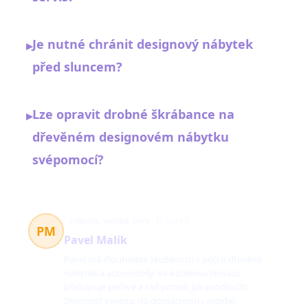
Je nutné chránit designový nábytek
▸
před sluncem?
Lze opravit drobné škrábance na
▸
dřevěném designovém nábytku
svépomocí?
nábytek, vozidla, péče
15 článků
PM
Pavel Malík
Pavel má dlouholeté zkušenosti s péčí o dřevěný
nábytek a automobily. Ke každému tématu
přistupuje pečlivě a rád poradí, jak prodloužit
životnost investic do domácnosti i vozidel.