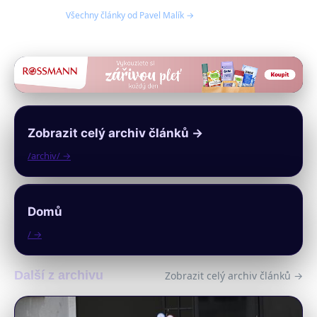
Všechny články od Pavel Malík →
Zobrazit celý archiv článků →
/archiv/ →
Domů
/ →
Další z archivu
Zobrazit celý archiv článků →