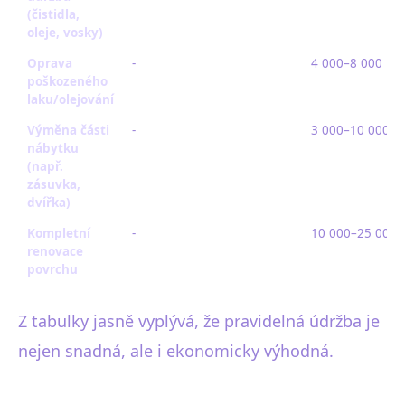
(čistidla,
oleje, vosky)
Oprava
-
4 000–8 000 Kč
poškozeného
laku/olejování
Výměna části
-
3 000–10 000 K
nábytku
(např.
zásuvka,
dvířka)
Kompletní
-
10 000–25 000 
renovace
povrchu
Z tabulky jasně vyplývá, že pravidelná údržba je
nejen snadná, ale i ekonomicky výhodná.