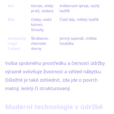
Kov
Koroze, otisky
Antikorozní spreje, suchý
prstů, oxidace
hadřík
Sklo
Otisky, vodní
Čistič skla, měkký hadřík
kámen,
šmouhy
Kompozity
Škrábance,
Jemný saponát, měkká
(např.
chemické
houbička
Corian)
skvrny
Volba správného prostředku a četnosti údržby
výrazně ovlivňuje životnost a vzhled nábytku.
Důležité je také zohlednit, zda jde o povrch
matný, lesklý či strukturovaný.
Moderní technologie v údržbě