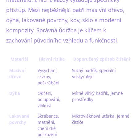
přístup. Mezi nejběžnější patří masivní dřevo,
dýha, lakované povrchy, kov, sklo a moderní
kompozity. Správná údržba je klíčem k
zachování původního vzhledu a funkčnosti.
Materiál
Hlavní rizika
Doporučený způsob čištění
Masivní
Vysychání,
Suchý hadřík, speciální
dřevo
skvrny,
vosky/oleje
poškrábání
Dýha
Odření,
Mírně vlhký hadřík, jemné
odlupování,
prostředky
vlhkost
Lakované
Škrábance,
Mikrovláknová utěrka, jemné
povrchy
matnění,
čističe
chemické
poškození