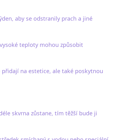
den, aby se odstranily prach a jiné
 vysoké teploty mohou způsobit
přidají na estetice, ale také poskytnou
éle skvrna zůstane, tím těžší bude ji
rostředek smíchaný s vodou nebo speciální