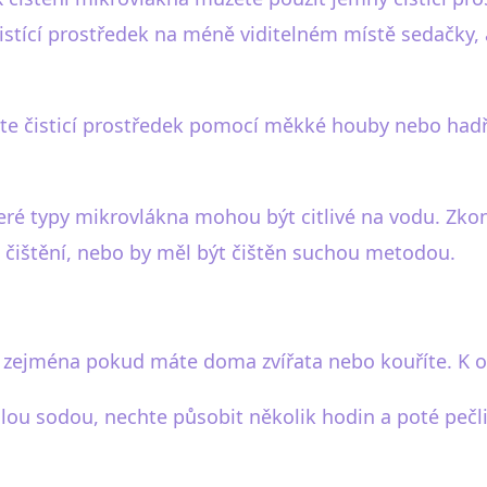
 čistící prostředek na méně viditelném místě sedačk
ujte čisticí prostředek pomocí měkké houby nebo hadř
eré typy mikrovlákna mohou být citlivé na vodu. Zkontr
 čištění, nebo by měl být čištěn suchou metodou.
 zejména pokud máte doma zvířata nebo kouříte. K o
lou sodou, nechte působit několik hodin a poté pečl