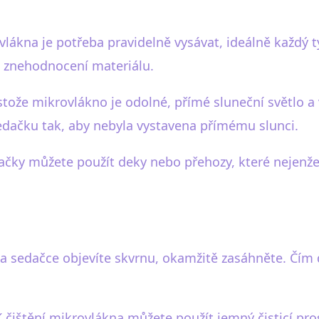
lákna je potřeba pravidelně vysávat, ideálně každý tý
a znehodnocení materiálu.
tože mikrovlákno je odolné, přímé sluneční světlo a
sedačku tak, aby nebyla vystavena přímému slunci.
ačky můžete použít deky nebo přehozy, které nejenže 
a sedačce objevíte skvrnu, okamžitě zasáhněte. Čím d
 K čištění mikrovlákna můžete použít jemný čisticí p