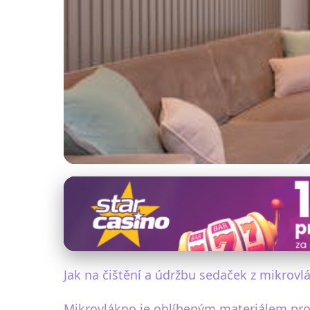
Údržba a péče o nábytek
Jak udržet mikrov
4. 1. 2026
· 4 min čtení · Autor: Ondřej Mareček
Jak na čištění a údržbu sedaček z mikrovl
Mikrovlákno je oblíbeným materiálem pro 