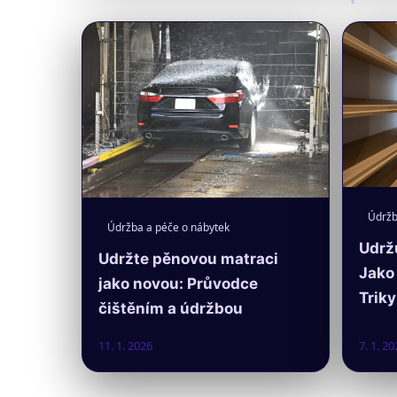
Údržb
Údržba a péče o nábytek
Udrž
Udržte pěnovou matraci
Jako 
jako novou: Průvodce
Triky
čištěním a údržbou
11. 1. 2026
7. 1. 20