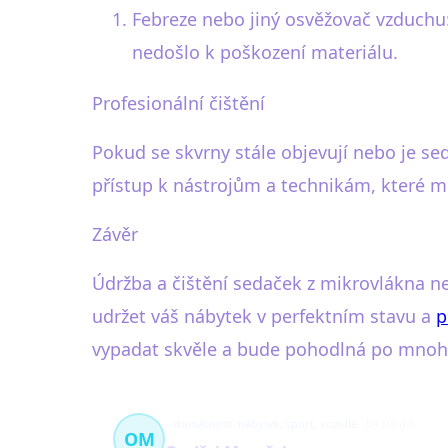
Febreze nebo jiný osvěžovač vzduchu
nedošlo k poškození materiálu.
Profesionální čištění
Pokud se skvrny stále objevují nebo je sed
přístup k nástrojům a technikám, které
Závěr
Údržba a čištění sedaček z mikrovlákna n
udržet váš nábytek v perfektním stavu a
p
vypadat skvěle a bude pohodlná po mnoho
domácnost, nábytek, sport, vozidla
59 článků
OM