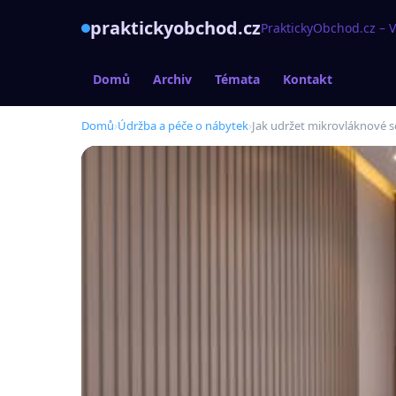
praktickyobchod.cz
PraktickyObchod.cz – 
Domů
Archiv
Témata
Kontakt
Domů
›
Údržba a péče o nábytek
›
Jak udržet mikrovláknové s