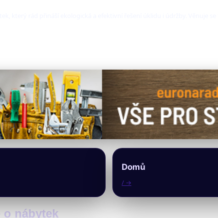
, který rád přináší ekologická a efektivní řešení úklidu i údržby. Věnuje se
Domů
/ →
e o nábytek