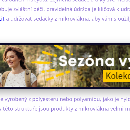
uje zvláštní péči, pravidelná údržba je klíčová k udr
it
a udržovat sedačky z mikrovlákna, aby vám sloužily
kle vyrobený z polyesteru nebo polyamidu, jako je n
ky této struktuře jsou produkty z mikrovlákna velmi 