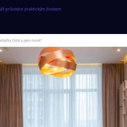
Váš průvodce praktickým životem
edačky čisté a jako nové?