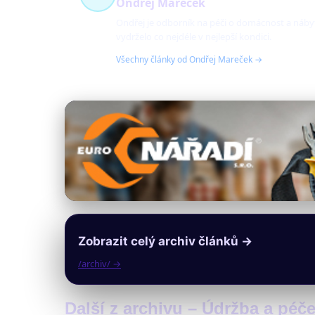
Ondřej Mareček
Ondřej je odborník na péči o domácnost a nábytek
vydrželo co nejdéle v nejlepší kondici.
Všechny články od Ondřej Mareček →
Zobrazit celý archiv článků →
/archiv/ →
Další z archivu – Údržba a péč