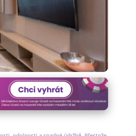
 jako nové?
sti, odolnosti a snadné údržbě. Přestože