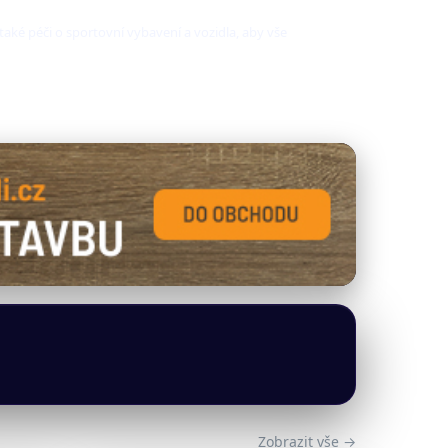
 také péči o sportovní vybavení a vozidla, aby vše
Zobrazit vše →