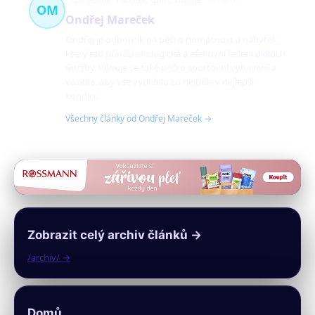
OM
Ondřej Mareček
Ondřej je odborník na péči o domácnost a nábytek,
který rád přináší ekologická a efektivní řešení úklidu i
údržby. Věnuje se také péči o sportovní vybavení a
vozidla, aby vše vydrželo co nejdéle v nejlepší
kondici.
Všechny články od Ondřej Mareček →
Zobrazit celý archiv článků →
/archiv/ →
Domů