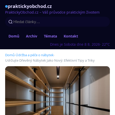
praktickyobchod.cz
PraktickyObchod.cz – Váš průvodce praktickým životem
Domů
Archiv
Témata
Kontakt
Dnes je Sobota dne 8 8. 2026
· 22°C
Domů
›
Údržba a péče o nábytek
›
Udržujte Dřevěný Nábytek Jako Nový: Efektivní Tipy a Triky