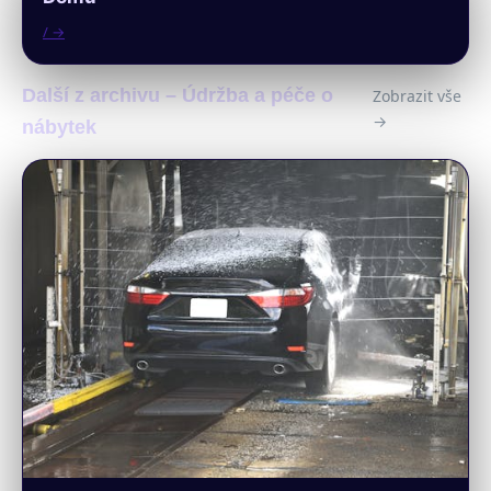
/ →
Další z archivu – Údržba a péče o
Zobrazit vše
→
nábytek