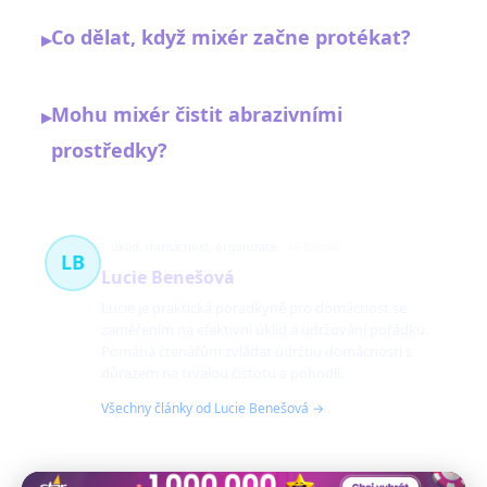
Co dělat, když mixér začne protékat?
▸
Mohu mixér čistit abrazivními
▸
prostředky?
úklid, domácnost, organizace
16 článků
LB
Lucie Benešová
Lucie je praktická poradkyně pro domácnost se
zaměřením na efektivní úklid a udržování pořádku.
Pomáhá čtenářům zvládat údržbu domácností s
důrazem na trvalou čistotu a pohodlí.
Všechny články od Lucie Benešová →