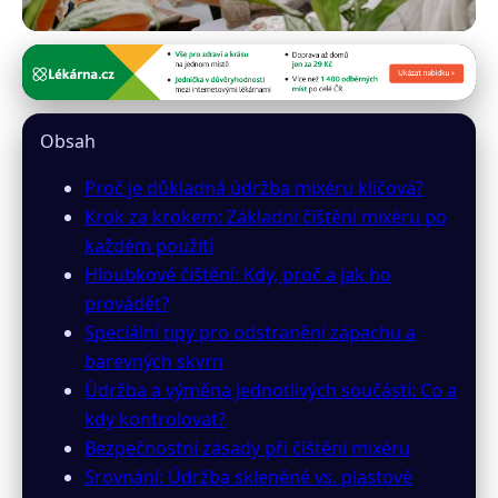
praktickyobchod.cz
Ovládněte péči o svůj mixér:
Obsah
Nejlepší rady pro čištění a
Proč je důkladná údržba mixéru klíčová?
údržbu
Krok za krokem: Základní čištění mixéru po
každém použití
14. 3. 2026
· 10 min čtení · Autor: Lucie Benešová
Hloubkové čištění: Kdy, proč a jak ho
provádět?
Speciální tipy pro odstranění zápachu a
barevných skvrn
Údržba a výměna jednotlivých součástí: Co a
kdy kontrolovat?
Bezpečnostní zásady při čištění mixéru
Srovnání: Údržba skleněné vs. plastové