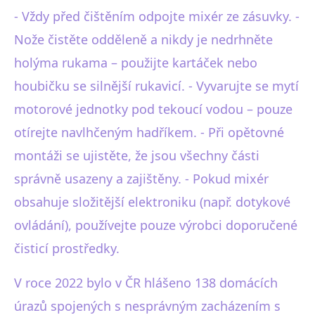
- Vždy před čištěním odpojte mixér ze zásuvky. -
Nože čistěte odděleně a nikdy je nedrhněte
holýma rukama – použijte kartáček nebo
houbičku se silnější rukavicí. - Vyvarujte se mytí
motorové jednotky pod tekoucí vodou – pouze
otírejte navlhčeným hadříkem. - Při opětovné
montáži se ujistěte, že jsou všechny části
správně usazeny a zajištěny. - Pokud mixér
obsahuje složitější elektroniku (např. dotykové
ovládání), používejte pouze výrobci doporučené
čisticí prostředky.
V roce 2022 bylo v ČR hlášeno 138 domácích
úrazů spojených s nesprávným zacházením s