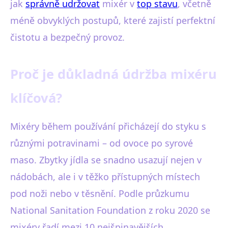
jak
správně udržovat
mixér v
top stavu
, včetně
méně obvyklých postupů, které zajistí perfektní
čistotu a bezpečný provoz.
Proč je důkladná údržba mixéru
klíčová?
Mixéry během používání přicházejí do styku s
různými potravinami – od ovoce po syrové
maso. Zbytky jídla se snadno usazují nejen v
nádobách, ale i v těžko přístupných místech
pod noži nebo v těsnění. Podle průzkumu
National Sanitation Foundation z roku 2020 se
mixéry řadí mezi 10 nejšpinavějších