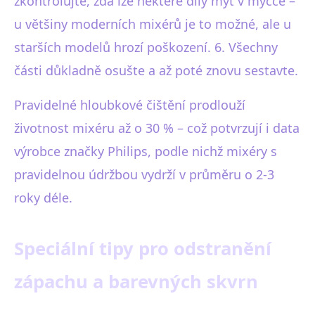
zkontrolujte, zda lze některé díly mýt v myčce –
u většiny moderních mixérů je to možné, ale u
starších modelů hrozí poškození. 6. Všechny
části důkladně osušte a až poté znovu sestavte.
Pravidelné hloubkové čištění prodlouží
životnost mixéru až o 30 % – což potvrzují i data
výrobce značky Philips, podle nichž mixéry s
pravidelnou údržbou vydrží v průměru o 2-3
roky déle.
Speciální tipy pro odstranění
zápachu a barevných skvrn