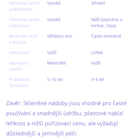
Odolnost proti
Vysoká
Střední
poškrábání
Odolnost proti
Vysoká
Nižší (zejména u
zabarvení
mrkve, řepy)
Možnost mytí
Většinou ano
Často omezeně
v myčce
Hmotnost
Vyšší
Lehká
Absorpce
Minimální
Vyšší
pachů
Průměrná
5–10 let
3–6 let
životnost
Závěr: Skleněné nádoby jsou vhodné pro časté
používání a snadnější údržbu, plastové nabízí
lehkost a nižší pořizovací cenu, ale vyžadují
důslednější a jemnější péči.