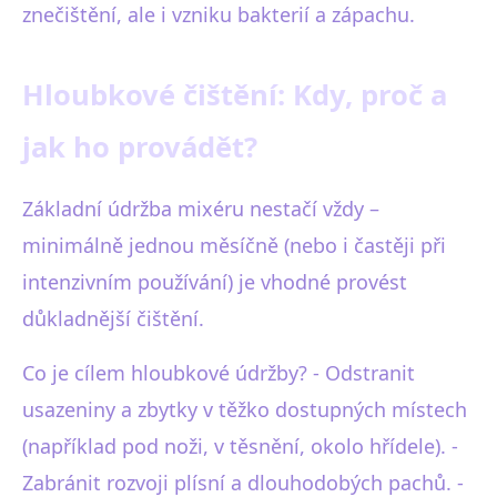
znečištění, ale i vzniku bakterií a zápachu.
Hloubkové čištění: Kdy, proč a
jak ho provádět?
Základní údržba mixéru nestačí vždy –
minimálně jednou měsíčně (nebo i častěji při
intenzivním používání) je vhodné provést
důkladnější čištění.
Co je cílem hloubkové údržby? - Odstranit
usazeniny a zbytky v těžko dostupných místech
(například pod noži, v těsnění, okolo hřídele). -
Zabránit rozvoji plísní a dlouhodobých pachů. -