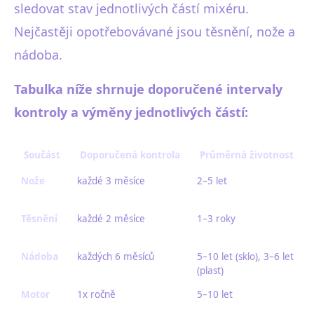
sledovat stav jednotlivých částí mixéru.
Nejčastěji opotřebovávané jsou těsnění, nože a
nádoba.
Tabulka níže shrnuje doporučené intervaly
kontroly a výměny jednotlivých částí:
Součást
Doporučená kontrola
Průměrná životnost
Nože
každé 3 měsíce
2–5 let
Těsnění
každé 2 měsíce
1–3 roky
Nádoba
každých 6 měsíců
5–10 let (sklo), 3–6 let
(plast)
Motor
1x ročně
5–10 let