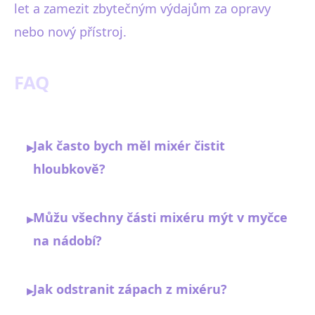
let a zamezit zbytečným výdajům za opravy
nebo nový přístroj.
FAQ
Jak často bych měl mixér čistit
▸
hloubkově?
Můžu všechny části mixéru mýt v myčce
▸
na nádobí?
Jak odstranit zápach z mixéru?
▸