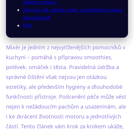
nádoby mixéru
Shrnutí: Jak udržet mixér v perfektním stavu
dlouhodobě
FAQ
Mixér je jedním z nejvytíženějších pomocníků v
kuchyni – pomáhá s přípravou smoothies,
polévek, omáček i těsta. Pravidelná údržba a
správné čištění však nejsou jen otázkou
estetiky, ale především hygieny a dlouhodobé
funkčnosti přístroje. Podcenění péče může vést
nejen k nežádoucím pachům a usazeninám, ale
i ke zkrácení životnosti motoru a jednotlivých
částí. Tento článek vám krok za krokem ukáže,