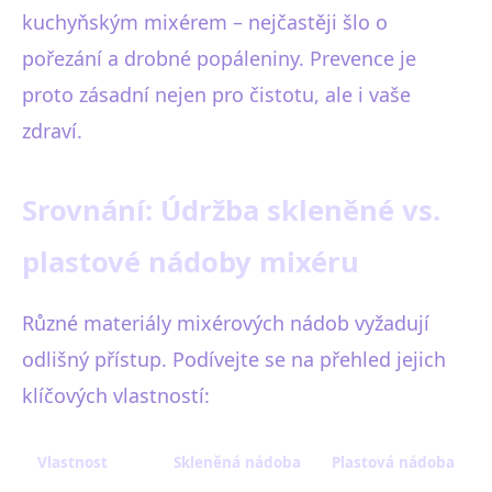
kuchyňským mixérem – nejčastěji šlo o
pořezání a drobné popáleniny. Prevence je
proto zásadní nejen pro čistotu, ale i vaše
zdraví.
Srovnání: Údržba skleněné vs.
plastové nádoby mixéru
Různé materiály mixérových nádob vyžadují
odlišný přístup. Podívejte se na přehled jejich
klíčových vlastností:
Vlastnost
Skleněná nádoba
Plastová nádoba